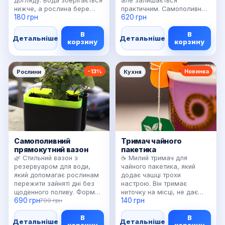
догляду. Вода зберігається
але залишається
нижче, а рослина бере
практичним. Самополивна
180 грн
620 грн
вологу поступово. Це
конструкція допомагає
гарний варіант, якщо вже є
підтримувати вологу
В
В
улюблені горщики, але
поступово, без переливу й
Детальніше
Детальніше
корзину
корзину
хочеться зробити полив
щоденного контролю.
спокійнішим і
Краще за все виглядає в
передбачуванішим. 🌱
матових кольорах: графіт,
Можемо підігнати розмір
білий, оливковий, теракота
-13%
Новинка
Рослини
Кухня
під конкретний діаметр
або пісочний. ✨ Добрий
вазона.
вибір для подарунка,
фотозони, рецепції чи
домашнього підвіконня.
Самополивний
Тримач чайного
прямокутний вазон
пакетика
🌿 Стильний вазон з
☕ Милий тримач для
резервуаром для води,
чайного пакетика, який
який допомагає рослинам
додає чашці трохи
пережити зайняті дні без
настрою. Він тримає
щоденного поливу. Форма
ниточку на місці, не дає
690 грн
140 грн
прямокутна, тому добре
790 грн
ярличку падати у воду й
стає на підвіконня, полицю
робить звичайний чай
В
В
або робочий стіл.
акуратнішим. Особливо
Детальніше
Детальніше