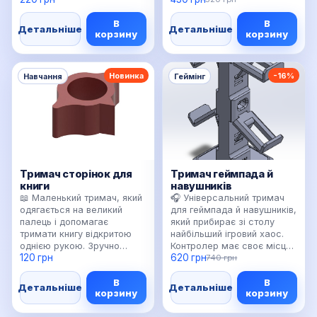
з іншими речами. Можна
або робочого столу.
В
В
зробити в яскравому
Можна використовувати з
Детальніше
Детальніше
корзину
корзину
кольорі, щоб швидко
паперовими книгами,
знаходити в рюкзаку, або в
блокнотами чи
мінімалістичному білому/
роздруківками. У
чорному. 🪥 Простий,
спокійному кольорі
Новинка
-16%
Навчання
Геймінг
корисний і дуже
виглядає як корисний
практичний аксесуар для
настільний аксесуар, а не
щоденного використання.
просто “пластикова
деталь”. 🍳 Особливо
добре підходить для
кулінарних рецептів.
Тримач сторінок для
Тримач геймпада й
книги
навушників
📖 Маленький тримач, який
🎧 Універсальний тримач
одягається на великий
для геймпада й навушників,
палець і допомагає
який прибирає зі столу
тримати книгу відкритою
найбільший ігровий хаос.
однією рукою. Зручно
Контролер має своє місце,
120 грн
620 грн
читати в транспорті, на
гарнітура не падає, а сетап
740 грн
дивані або з чашкою кави.
виглядає охайніше. Добре
В
В
Виглядає мінімалістично,
підходить для робочого
Детальніше
Детальніше
корзину
корзину
друкується швидко й може
столу, стрімерського
бути дуже приємним
куточка або подарунка