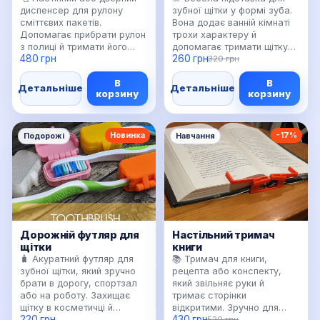
диспенсер для рулону
зубної щітки у формі зуба.
сміттєвих пакетів.
Вона додає ванній кімнаті
Допомагає прибрати рулон
трохи характеру й
з полиці й тримати його
допомагає тримати щітку
480 грн
260 грн
там, де він справді
вертикально та охайно.
320 грн
потрібен. Підходить для
Добре підходить для дітей,
В
В
кухні, комори, офісної зони
бо робить щоденну рутину
Детальніше
Детальніше
корзину
корзину
або майстерні. Виглядає
трохи цікавішою. Також
охайно, друкується міцним
класно виглядає як
корпусом і може бути в
маленький подарунок для
кольорі меблів. 👌 Дуже
стоматолога або в
Новинка
-17%
Подорожі
Навчання
практична річ для людей,
тематичний кабінет. 😁
які люблять порядок у
Можемо надрукувати
дрібницях.
білим, пастельним або
яскравим кольором.
Дорожній футляр для
Настільний тримач
щітки
книги
🧳 Акуратний футляр для
📚 Тримач для книги,
зубної щітки, який зручно
рецепта або конспекту,
брати в дорогу, спортзал
який звільняє руки й
або на роботу. Захищає
тримає сторінки
щітку в косметичці й
відкритими. Зручно для
220 грн
430 грн
допомагає не змішувати її
навчання, читання, кухні
520 грн