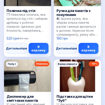
Поличка під стіл
Ручка для пакетів з
покупками
🗂️ Невелика поличка, яка
кріпиться під стіл і забирає
🛍️ Зручна ручка, яка
дрібниці з робочої
збирає кілька пакетів
поверхні. Ідеально для
разом і менше врізається
блокнота, павербанка,
в долоню. Корисна після
хабу, зарядок або
супермаркету, ринку або
520 грн
190 грн
канцелярії. Допомагає
650 грн
коли потрібно донести
зробити стіл чистішим без
багато речей за один раз.
В
В
додаткових органайзерів
Компактна, міцна й легко
Детальніше
Детальніше
корзину
корзину
зверху. Колір можна
кидається в авто, рюкзак
підібрати під меблі або
або шухляду біля входу. 💪
техніку. ✨ Особливо
Можна зробити посилену
корисно для маленьких
версію з товстішими
Новинка
-19%
Побут
Ванна кімната
робочих місць.
стінками для важчих
покупок.
Диспенсер для
Підставка для щітки
сміттєвих пакетів
“Зуб”
🧻 Настінний або дверний
🦷 Весела підставка для