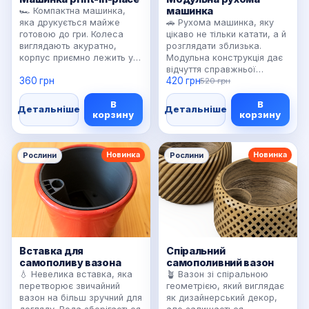
машинка
🏎️ Компактна машинка,
яка друкується майже
🚗 Рухома машинка, яку
готовою до гри. Колеса
цікаво не тільки катати, а й
виглядають акуратно,
розглядати зблизька.
корпус приємно лежить у
Модульна конструкція дає
руці, а формат підходить
відчуття справжньої
360 грн
420 грн
для маленького подарунка
іграшки-конструктора, а
520 грн
без зайвих деталей. Це
деталі можна друкувати в
В
В
саме той тип 3D-іграшки,
різних кольорах. Добре
Детальніше
Детальніше
корзину
корзину
який хочеться покрутити в
підходить для дітей, які
руках одразу після друку.
люблять техніку, колеса й
✨ Можемо зробити одну
усе, що можна возити по
машинку або невеликий
столу або підлозі. 🎨
Новинка
Новинка
Рослини
Рослини
набір у різних кольорах.
Можна зробити “гоночну”
версію, спокійну пастельну
або яскравий мультяшний
набір.
Вставка для
Спіральний
самополиву вазона
самополивний вазон
💧 Невелика вставка, яка
🪴 Вазон зі спіральною
перетворює звичайний
геометрією, який виглядає
вазон на більш зручний для
як дизайнерський декор,