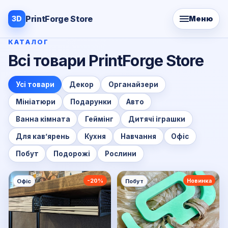
PrintForge Store
3D
Меню
КАТАЛОГ
printforge
Всі товари PrintForge Store
online
Усі товари
Декор
Органайзери
Мініатюри
Подарунки
Авто
Ванна кімната
Геймінг
Дитячі іграшки
Для кавʼярень
Кухня
Навчання
Офіс
Побут
Подорожі
Рослини
-20%
Новинка
Офіс
Побут